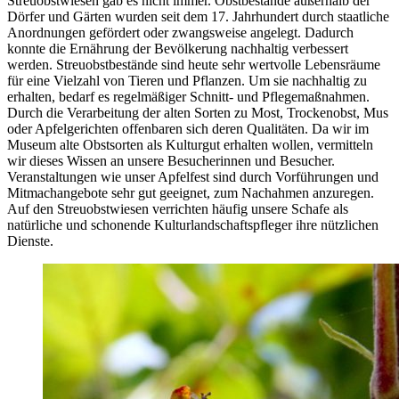
Streuobstwiesen gab es nicht immer. Obstbestände außerhalb der
Dörfer und Gärten wurden seit dem 17. Jahrhundert durch staatliche
Anordnungen gefördert oder zwangsweise angelegt. Dadurch
konnte die Ernährung der Bevölkerung nachhaltig verbessert
werden. Streuobstbestände sind heute sehr wertvolle Lebensräume
für eine Vielzahl von Tieren und Pflanzen. Um sie nachhaltig zu
erhalten, bedarf es regelmäßiger Schnitt- und Pflegemaßnahmen.
Durch die Verarbeitung der alten Sorten zu Most, Trockenobst, Mus
oder Apfelgerichten offenbaren sich deren Qualitäten. Da wir im
Museum alte Obstsorten als Kulturgut erhalten wollen, vermitteln
wir dieses Wissen an unsere Besucherinnen und Besucher.
Veranstaltungen wie unser Apfelfest sind durch Vorführungen und
Mitmachangebote sehr gut geeignet, zum Nachahmen anzuregen.
Auf den Streuobstwiesen verrichten häufig unsere Schafe als
natürliche und schonende Kulturlandschaftspfleger ihre nützlichen
Dienste.