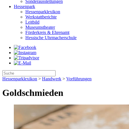
Sonderausstellungen
Hessenpark
Hessenparklexikon
Werkstattberichte
Leitbild
Museumstheater
Förderkreis & Ehrenamt
Hessische Uhrmacherschule
Hessenparklexikon
>
Handwerk
>
Vorführungen
Goldschmieden