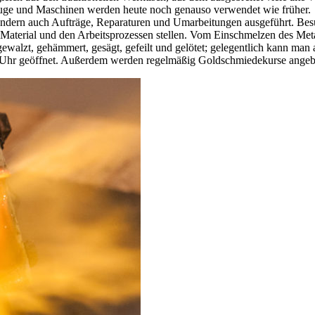
euge und Maschinen werden heute noch genauso verwendet wie früher.
ndern auch Aufträge, Reparaturen und Umarbeitungen ausgeführt. Bes
terial und den Arbeitsprozessen stellen. Vom Einschmelzen des Metall
ewalzt, gehämmert, gesägt, gefeilt und gelötet; gelegentlich kann man 
 18 Uhr geöffnet. Außerdem werden regelmäßig Goldschmiedekurse angeb