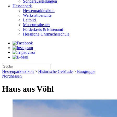
Sonderausstellungen
Hessenpark
Hessenparklexikon
Werkstattberichte
Leitbild
Museumstheater
Förderkreis & Ehrenamt
Hessische Uhrmacherschule
Hessenparklexikon
>
Historische Gebäude
>
Baugruppe
Nordhessen
Haus aus Vöhl