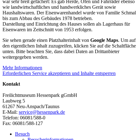
war sehr breit gefächert: Es gab Herde, Öfen und Fahrräder ebenso
wie landwirtschaftliches und handwerkliches Gerät sowie
Haushaltswaren. Der Eisenwarenhandel wurde von Familie Schmal
bis zum Abbau des Gebäudes 1978 betrieben.
Darstellung und Einrichtung des Hauses sollen als Lagerhaus für
Eisenwaren im Zeitschnitt von 1953 erfolgen.
Sie sehen gerade einen Platzhalterinhalt von
Google Maps
. Um auf
den eigentlichen Inhalt zuzugreifen, klicken Sie auf die Schaltfläche
unten. Bitte beachten Sie, dass dabei Daten an Drittanbieter
weitergegeben werden.
Mehr Informationen
Erforderlichen Service akzeptieren und Inhalte entsperren
Kontakt
Freilichtmuseum Hessenpark gGmbH
Laubweg 5
61267 Neu-Anspach/Taunus
E-Mail:
service@hessenpark.de
Telefon: 06081/588-0
Fax: 06081/588-127
Besuch
Besucherinformationen