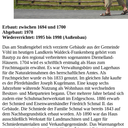
Erbaut: zwischen 1694 und 1700
Abgebaut: 1978
Wiedererrichtet: 1995 bis 1998 (Außenbau)
Das am Straßengiebel reich verzierte Gebäude aus der Gemeinde
Vöhl im heutigen Landkreis Waldeck-Frankenberg gehört vom
Bautyp zu den regional verbreiteten sogenannten Diemelland-
Häusern. 1704 wird es schriftlich erstmalig als Haus zum
Fruchtmagazin erwähnt. Es war Verwaltungsbüro und Lagerhaus
für die Naturaleinnahmen des herrschaftlichen Amtes. Als
Fruchtspeicher wurde es bis 1833 genutzt. Im gleichen Jahr kaufte
es der Pferdehändler Joseph Kugelmann. Eine knapp sechs
Jahrzehnte währende Nutzung als Wohnhaus mit wechselnden
Besitzer- und Mietparteien begann. Über mehrere Jahre befand sich
zudem eine Schuhmacherwerkstatt im Erdgeschoss. 1886 erwarb
der Schmied und Eisenwarenhändler Friedrich Schmal II. das
Gebäude. Die Schmiede der Familie Schmal war bereits 1843 auf
dem Nachbargrundstück erbaut worden. Ab 1890 war das Haus
ausschließlich Werkstatt für Landmaschinen und Lager für
Schmiedematerialien und Verkaufsgegenstände. Das Warenangebot