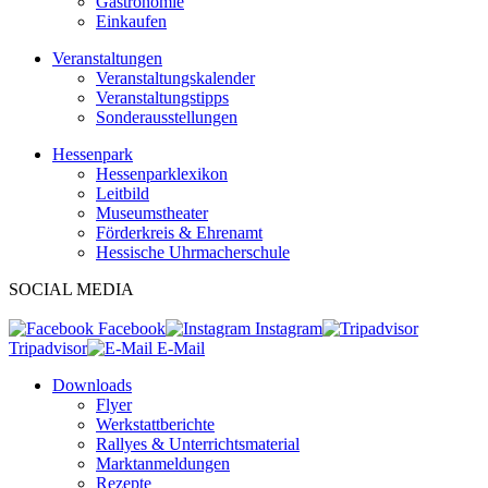
Gastronomie
Einkaufen
Veranstaltungen
Veranstaltungskalender
Veranstaltungstipps
Sonderausstellungen
Hessenpark
Hessenparklexikon
Leitbild
Museumstheater
Förderkreis & Ehrenamt
Hessische Uhrmacherschule
SOCIAL MEDIA
Facebook
Instagram
Tripadvisor
E-Mail
Downloads
Flyer
Werkstattberichte
Rallyes & Unterrichtsmaterial
Marktanmeldungen
Rezepte