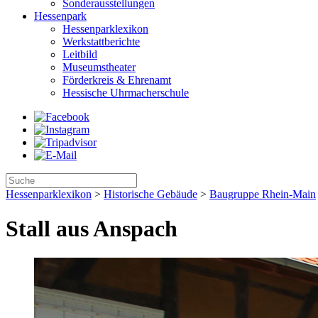
Sonderausstellungen
Hessenpark
Hessenparklexikon
Werkstattberichte
Leitbild
Museumstheater
Förderkreis & Ehrenamt
Hessische Uhrmacherschule
Hessenparklexikon
>
Historische Gebäude
>
Baugruppe Rhein-Main
Stall aus Anspach