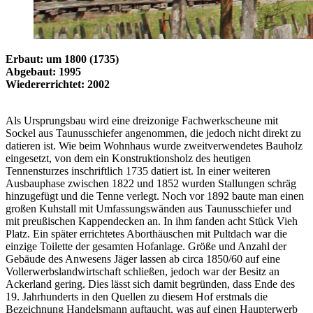
Erbaut: um 1800 (1735)
Abgebaut: 1995
Wiedererrichtet: 2002
Als Ursprungsbau wird eine dreizonige Fachwerkscheune mit
Sockel aus Taunusschiefer angenommen, die jedoch nicht direkt zu
datieren ist. Wie beim Wohnhaus wurde zweitverwendetes Bauholz
eingesetzt, von dem ein Konstruktionsholz des heutigen
Tennensturzes inschriftlich 1735 datiert ist. In einer weiteren
Ausbauphase zwischen 1822 und 1852 wurden Stallungen schräg
hinzugefügt und die Tenne verlegt. Noch vor 1892 baute man einen
großen Kuhstall mit Umfassungswänden aus Taunusschiefer und
mit preußischen Kappendecken an. In ihm fanden acht Stück Vieh
Platz. Ein später errichtetes Aborthäuschen mit Pultdach war die
einzige Toilette der gesamten Hofanlage. Größe und Anzahl der
Gebäude des Anwesens Jäger lassen ab circa 1850/60 auf eine
Vollerwerbslandwirtschaft schließen, jedoch war der Besitz an
Ackerland gering. Dies lässt sich damit begründen, dass Ende des
19. Jahrhunderts in den Quellen zu diesem Hof erstmals die
Bezeichnung Handelsmann auftaucht, was auf einen Haupterwerb