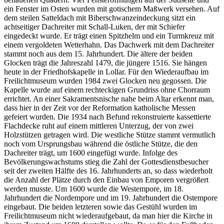
ein Fenster im Osten wurden mit gotischem Maßwerk versehen. Auf
dem steilen Satteldach mit Biberschwanzeindeckung sitzt ein
achtseitiger Dachreiter mit Schall-Luken, der mit Schiefer
eingedeckt wurde. Er trägt einen Spitzhelm und ein Turmkreuz mit
einem vergoldeten Wetterhahn. Das Dachwerk mit dem Dachreiter
stammt noch aus dem 15. Jahrhundert. Die ältere der beiden
Glocken trägt die Jahreszahl 1479, die jüngere 1516. Sie hängen
heute in der Friedhofskapelle in Lollar. Für den Wiederaufbau im
Freilichtmuseum wurden 1984 zwei Glocken neu gegossen. Die
Kapelle wurde auf einem rechteckigen Grundriss ohne Chorraum
errichtet. An einer Sakramentsnische nahe beim Altar erkennt man,
dass hier in der Zeit vor der Reformation katholische Messen
gefeiert wurden. Die 1934 nach Befund rekonstruierte kassettierte
Flachdecke ruht auf einem mittleren Unterzug, der von zwei
Holzstützen getragen wird. Die westliche Stütze stammt vermutlich
noch vom Ursprungsbau während die östliche Stütze, die den
Dachreiter trägt, um 1600 eingefügt wurde. Infolge des
Bevölkerungswachstums stieg die Zahl der Gottesdienstbesucher
seit der zweiten Hälfte des 16. Jahrhunderts an, so dass wiederholt
die Anzahl der Plätze durch den Einbau von Emporen vergrößert
werden musste. Um 1600 wurde die Westempore, im 18.
Jahrhundert die Nordempore und im 19. Jahrhundert die Ostempore
eingebaut. Die beiden letzteren sowie das Gestühl wurden im
Freilichtmuseum nicht wiederaufgebaut, da man hier die Kirche in