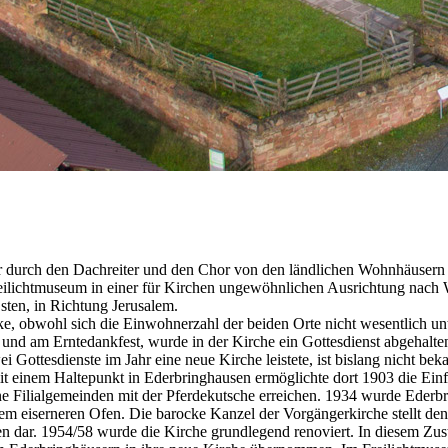
r durch den Dachreiter und den Chor von den ländlichen Wohnhäusern 
eilichtmuseum in einer für Kirchen ungewöhnlichen Ausrichtung nach W
sten, in Richtung Jerusalem.
e, obwohl sich die Einwohnerzahl der beiden Orte nicht wesentlich unte
und am Erntedankfest, wurde in der Kirche ein Gottesdienst abgehalte
 Gottesdienste im Jahr eine neue Kirche leistete, ist bislang nicht beka
it einem Haltepunkt in Ederbringhausen ermöglichte dort 1903 die Einf
e Filialgemeinden mit der Pferdekutsche erreichen. 1934 wurde Ederb
m eiserneren Ofen. Die barocke Kanzel der Vorgängerkirche stellt den 
ar. 1954/58 wurde die Kirche grundlegend renoviert. In diesem Zustan