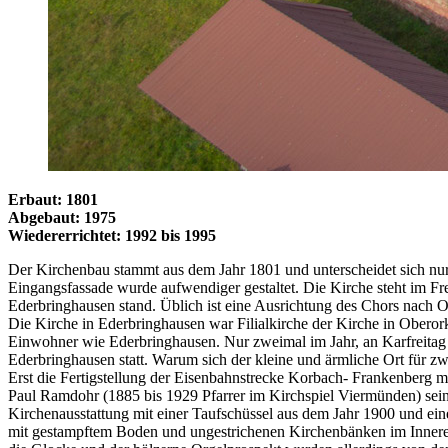
Erbaut: 1801
Abgebaut: 1975
Wiedererrichtet: 1992 bis 1995
Der Kirchenbau stammt aus dem Jahr 1801 und unterscheidet sich nu
Eingangsfassade wurde aufwendiger gestaltet. Die Kirche steht im Fr
Ederbringhausen stand. Üblich ist eine Ausrichtung des Chors nach O
Die Kirche in Ederbringhausen war Filialkirche der Kirche in Oberork
Einwohner wie Ederbringhausen. Nur zweimal im Jahr, an Karfreitag 
Ederbringhausen statt. Warum sich der kleine und ärmliche Ort für zwei
Erst die Fertigstellung der Eisenbahnstrecke Korbach- Frankenberg m
Paul Ramdohr (1885 bis 1929 Pfarrer im Kirchspiel Viermünden) sein
Kirchenausstattung mit einer Taufschüssel aus dem Jahr 1900 und eine
mit gestampftem Boden und ungestrichenen Kirchenbänken im Inneren d