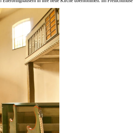
n Ederbringhäusern in ihre neue Kirche übernommen. Im Freilichtmuseu